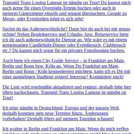
Transgirl Trans Loulou Lamour ist ständig on Tour! Du kannst mich
auch gerne für einen Overnight-Termin buchen oder auch in
meinem Gästezimmer einzeln und separat übernachten. Gerade zu
Messe- oder Eventzeiten lohnt es sich sehr!
Suchst du das Außergewöhnliche? Dann bist du auch bei mir genau
richtig! Neben Begleitservice und Urlaubs- bzw. Reiseservice biete
ich dir auch außergewöhnliche Dienste an. Wie wäre es mit einem
gemeinsamen Candlelight-Dinner oder Eventbesuch, Clubbesuch
etc.? Du kannst mich sogar für ein privates Fotoshooting buchen.
Auch biete ich einen City Guide Service – in Frankfurt am Main,
Berlin und Bonn bzw. Köln an. Wenn Du Frankfurt am Main,
Berlin und Bonn / Köln kennenlernen möchtest, kann ich es Dir mit
einer ausgiebigen Stadttour zeigen! Interesse? Kontaktiere mich!
Die Liste wird regelmäßig aktualisiert und ergänzt, deshalb bitte hier
öfters nachschauen. Transgirl Trans Loulou Lamour ist ständig on
Tour!
Ich reise ständig in Deutschland, Europa und der ganzen Welt,
deshalb kommen stets neue Termine hinzu. Änderungen
vorbehalten! Deshalb öfters auf meinem Tourplan schauen!
Ich wohne in Berlin und Frankfurt am Main. Wenn du mich treffen