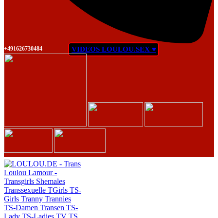
+491626730484
VIDEOS LOULOU.SEX ♥