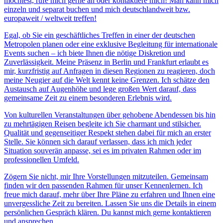
möchtest, rufe mich gerne an oder kontaktiere mich! Man kann mich
einzeln und separat buchen und mich deutschlandweit bzw.
europaweit / weltweit treffen!
Egal, ob Sie ein geschäftliches Treffen in einer der deutschen
Metropolen planen oder eine exklusive Begleitung für internationale
Events suchen – ich biete Ihnen die nötige Diskretion und
Zuverlässigkeit. Meine Präsenz in Berlin und Frankfurt erlaubt es
mir, kurzfristig auf Anfragen in diesen Regionen zu reagieren, doch
meine Neugier auf die Welt kennt keine Grenzen. Ich schätze den
Austausch auf Augenhöhe und lege großen Wert darauf, dass
gemeinsame Zeit zu einem besonderen Erlebnis wird.
Von kulturellen Veranstaltungen über gehobene Abendessen bis hin
zu mehrtägigen Reisen begleite ich Sie charmant und stilsicher.
Qualität und gegenseitiger Respekt stehen dabei für mich an erster
Stelle. Sie können sich darauf verlassen, dass ich mich jeder
Situation souverän anpasse, sei es im privaten Rahmen oder im
professionellen Umfeld.
Zögern Sie nicht, mir Ihre Vorstellungen mitzuteilen. Gemeinsam
finden wir den passenden Rahmen für unser Kennenlernen. Ich
freue mich darauf, mehr über Ihre Pläne zu erfahren und Ihnen eine
unvergessliche Zeit zu bereiten. Lassen Sie uns die Details in einem
persönlichen Gespräch klären. Du kannst mich gerne kontaktieren
und ansprechen.