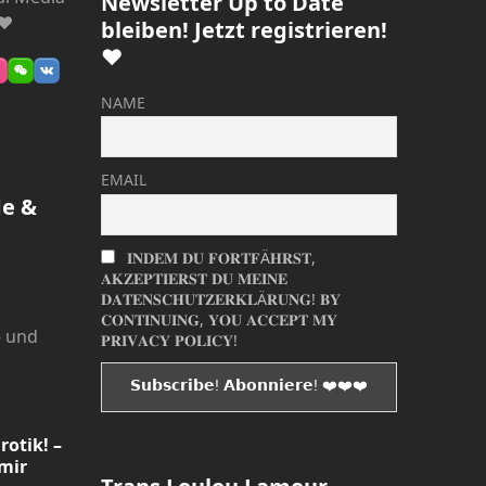
Newsletter Up to Date
 ❤
bleiben! Jetzt registrieren!
❤
ube
ribbble
WeChat
VK
NAME
EMAIL
de &
𝐈𝐍𝐃𝐄𝐌 𝐃𝐔 𝐅𝐎𝐑𝐓𝐅Ä𝐇𝐑𝐒𝐓,
𝐀𝐊𝐙𝐄𝐏𝐓𝐈𝐄𝐑𝐒𝐓 𝐃𝐔 𝐌𝐄𝐈𝐍𝐄
𝐃𝐀𝐓𝐄𝐍𝐒𝐂𝐇𝐔𝐓𝐙𝐄𝐑𝐊𝐋Ä𝐑𝐔𝐍𝐆! 𝐁𝐘
𝐂𝐎𝐍𝐓𝐈𝐍𝐔𝐈𝐍𝐆, 𝐘𝐎𝐔 𝐀𝐂𝐂𝐄𝐏𝐓 𝐌𝐘
e
und
𝐏𝐑𝐈𝐕𝐀𝐂𝐘 𝐏𝐎𝐋𝐈𝐂𝐘!
rotik! –
mir