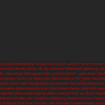
ätsstadt Heidelberg: Deutschland ist ein Land mit einer reichen Ge
 beeindruckende Weise. Ob die maritime Hafenstadt Hamburg, die h
ie rheinischen Metropolen Köln und Düsseldorf – jede dieser Städt
etropolen bis hin zu idyllischen Kleinstädten ist für jeden Gesch
eim Berlin Bonn Borgholzhausen Bremen Darmstadt Dortmund Dr
stenwalde-Spree Gelsenkirchen Gera Gießen Goslar Gütersloh Hag
t Langenfeld (Rheinland) Leipzig Löhne Ludwigshafen am Rhein
bach am Main bei Frankfurt Oldenburg Osnabrück Paris Passau R
Stuttgart Suhl Trier Ulm Neu-Ulm Villingen-Schwenningen Voerde (