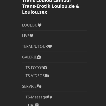
Trans Loulou Lamour
Trans-Erotik Loulou.de &
Loulou.sex
LOULOU
LIVE
TERMIN/TOUR
GALERIE
TS-FOTOS
TS-VIDEOS
SERVICE
TS-Massage
CHAT