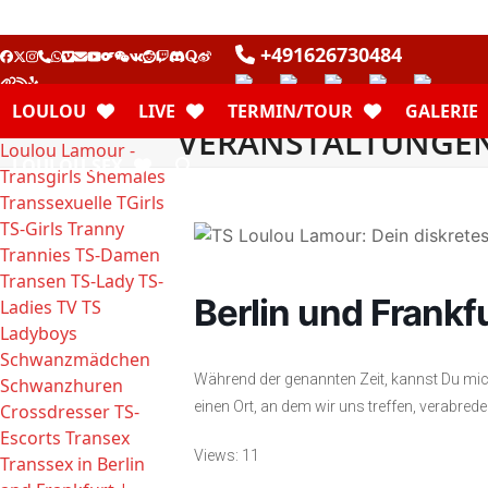
Skip
+491626730484
Facebook
Twitter
Instagram
Telefon
Whatsapp
Vimeo
E-
YouTube
OnlyFans
WeChat
VK
Reddit
Twitch
Discord
Quora
Weibo
to
Mail
Webseite
RSS
Yelp
content
LOULOU
LIVE
TERMIN/TOUR
GALERIE
VERANSTALTUNGE
LOULOU.SEX
Berlin und Frankf
Während der genannten Zeit, kannst Du mich
einen Ort, an dem wir uns treffen, verabrede
Views: 11