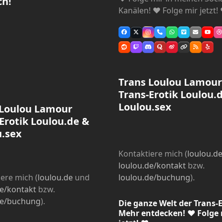
ch!
Kanälen! ❤ Folge mir jetzt!
Facebook
X
Instagram
Telefon
Whatsapp
Vimeo
E-
YouT
D
Mail
Reddit
Twitch
Discord
Quora
Weibo
Webseite
RSS
Yelp
Trans Loulou Lamour
Trans-Erotik Loulou.
Loulou.sex
 Loulou Lamour
Erotik Loulou.de &
u.sex
Kontaktiere mich (
loulou.d
loulou.de/kontakt
bzw.
ere mich (
loulou.de
und
loulou.de/buchung
).
de/kontakt
bzw.
de/buchung
).
Die ganze Welt der Trans-E
Mehr entdecken! ❤ Folge 