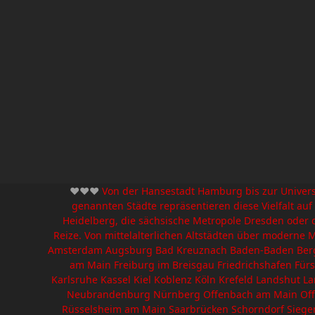
❤️❤️❤️
Von der Hansestadt Hamburg bis zur Universit
genannten Städte repräsentieren diese Vielfalt auf
Heidelberg, die sächsische Metropole Dresden oder d
Reize. Von mittelalterlichen Altstädten über moderne M
Amsterdam Augsburg Bad Kreuznach Baden-Baden Bergh
am Main Freiburg im Breisgau Friedrichshafen Für
Karlsruhe Kassel Kiel Koblenz Köln Krefeld Landshu
Neubrandenburg Nürnberg Offenbach am Main Offen
Rüsselsheim am Main Saarbrücken Schorndorf Siegen 