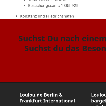
Besucher gesamt:
1.385.929
Konstanz und Friedrichshafen
vorheriger
Beitrag:
Suchst Du nach einem
Suchst du das Beso
Loulou.de Berlin &
Loulou
Frankfurt International
barge