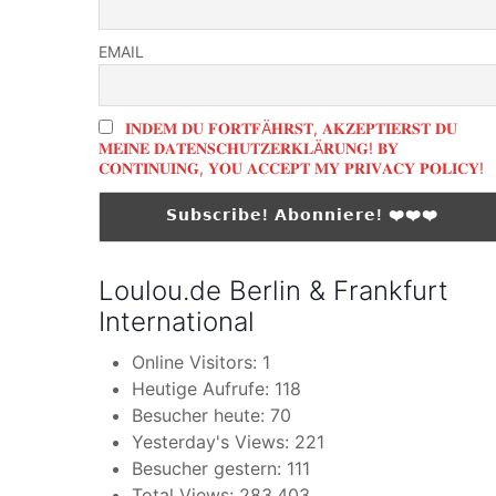
EMAIL
𝐈𝐍𝐃𝐄𝐌 𝐃𝐔 𝐅𝐎𝐑𝐓𝐅Ä𝐇𝐑𝐒𝐓, 𝐀𝐊𝐙𝐄𝐏𝐓𝐈𝐄𝐑𝐒𝐓 𝐃𝐔
𝐌𝐄𝐈𝐍𝐄 𝐃𝐀𝐓𝐄𝐍𝐒𝐂𝐇𝐔𝐓𝐙𝐄𝐑𝐊𝐋Ä𝐑𝐔𝐍𝐆! 𝐁𝐘
𝐂𝐎𝐍𝐓𝐈𝐍𝐔𝐈𝐍𝐆, 𝐘𝐎𝐔 𝐀𝐂𝐂𝐄𝐏𝐓 𝐌𝐘 𝐏𝐑𝐈𝐕𝐀𝐂𝐘 𝐏𝐎𝐋𝐈𝐂𝐘!
Loulou.de Berlin & Frankfurt
International
Online Visitors:
1
Heutige Aufrufe:
118
Besucher heute:
70
Yesterday's Views:
221
Besucher gestern:
111
Total Views:
283.403