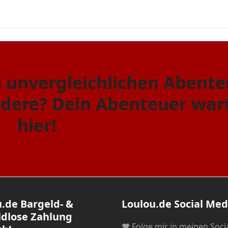
 unvergleichlichen Abente
ndere? Dein Abenteuer war
hier!
.de Bargeld- &
Loulou.de Social Med
ldlose Zahlung
❤ Folge mir in meinen Soci