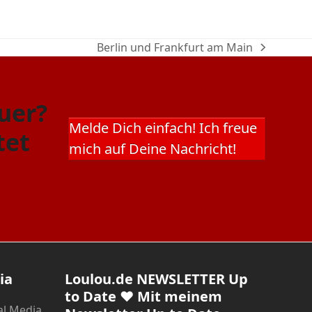
Berlin und Frankfurt am Main
Nächster
Beitrag:
uer?
Melde Dich einfach! Ich freue
tet
mich auf Deine Nachricht!
ia
Loulou.de NEWSLETTER Up
to Date ❤ Mit meinem
al Media