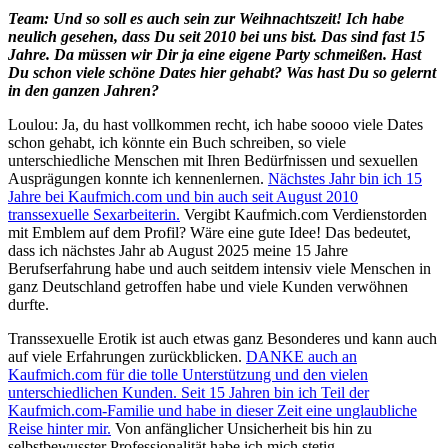
Team: Und so soll es auch sein zur Weihnachtszeit! Ich habe
neulich gesehen, dass Du seit 2010 bei uns bist. Das sind fast 15
Jahre. Da müssen wir Dir ja eine eigene Party schmeißen. Hast
Du schon viele schöne Dates hier gehabt? Was hast Du so gelernt
in den ganzen Jahren?
Loulou: Ja, du hast vollkommen recht, ich habe soooo viele Dates
schon gehabt, ich könnte ein Buch schreiben, so viele
unterschiedliche Menschen mit Ihren Bedürfnissen und sexuellen
Ausprägungen konnte ich kennenlernen.
Nächstes Jahr bin ich 15
Jahre bei Kaufmich.com und bin auch seit August 2010
transsexuelle Sexarbeiterin.
Vergibt Kaufmich.com Verdienstorden
mit Emblem auf dem Profil? Wäre eine gute Idee! Das bedeutet,
dass ich nächstes Jahr ab August 2025 meine 15 Jahre
Berufserfahrung habe und auch seitdem intensiv viele Menschen in
ganz Deutschland getroffen habe und viele Kunden verwöhnen
durfte.
Transsexuelle Erotik ist auch etwas ganz Besonderes und kann auch
auf viele Erfahrungen zurückblicken.
DANKE auch an
Kaufmich.com für die tolle Unterstützung und den vielen
unterschiedlichen Kunden. Seit 15 Jahren bin ich Teil der
Kaufmich.com-Familie und habe in dieser Zeit eine unglaubliche
Reise hinter mir.
Von anfänglicher Unsicherheit bis hin zu
selbstbewusster Professionalität habe ich mich stetig