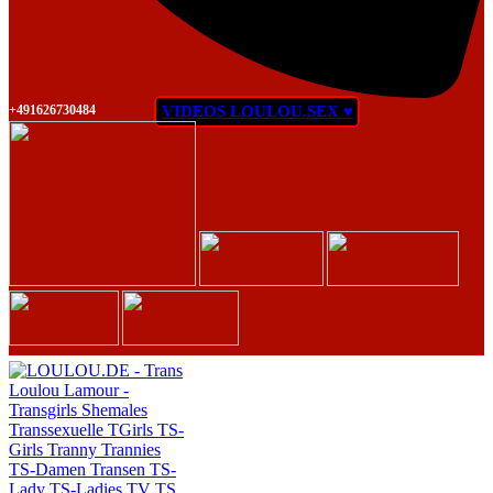
+491626730484
VIDEOS LOULOU.SEX ♥