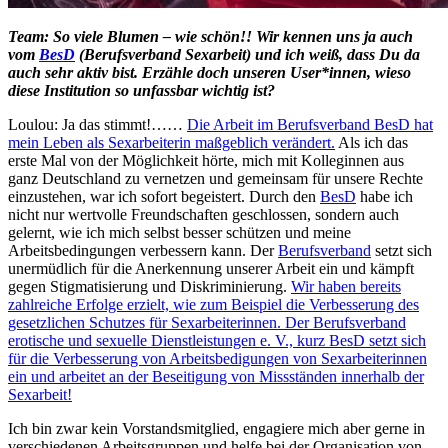
Team: So viele Blumen – wie schön!! Wir kennen uns ja auch
vom
BesD
(Berufsverband Sexarbeit) und ich weiß, dass Du da
auch sehr aktiv bist. Erzähle doch unseren User*innen, wieso
diese Institution so unfassbar wichtig ist?
Loulou: Ja das stimmt!……
Die Arbeit im Berufsverband BesD hat
mein Leben als Sexarbeiterin maßgeblich verändert.
Als ich das
erste Mal von der Möglichkeit hörte, mich mit Kolleginnen aus
ganz Deutschland zu vernetzen und gemeinsam für unsere Rechte
einzustehen, war ich sofort begeistert. Durch den
BesD
habe ich
nicht nur wertvolle Freundschaften geschlossen, sondern auch
gelernt, wie ich mich selbst besser schützen und meine
Arbeitsbedingungen verbessern kann. Der
Berufsverband
setzt sich
unermüdlich für die Anerkennung unserer Arbeit ein und kämpft
gegen Stigmatisierung und Diskriminierung.
Wir haben bereits
zahlreiche Erfolge erzielt, wie zum Beispiel die Verbesserung des
gesetzlichen Schutzes für Sexarbeiterinnen. Der Berufsverband
erotische und sexuelle Dienstleistungen e. V., kurz BesD setzt sich
für die Verbesserung von Arbeitsbedigungen von Sexarbeiterinnen
ein und arbeitet an der Beseitigung von Missständen innerhalb der
Sexarbeit!
Ich bin zwar kein Vorstandsmitglied, engagiere mich aber gerne in
verschiedenen Arbeitsgruppen und helfe bei der Organisation von