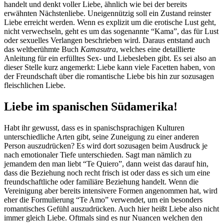
handelt und denkt voller Liebe, ähnlich wie bei der bereits
erwähnten Nächstenliebe. Uneigennützig soll ein Zustand reinster
Liebe erreicht werden. Wenn es explizit um die erotische Lust geht,
nicht verwechseln, geht es um das sogenannte “Kama”, das für Lust
oder sexuelles Verlangen beschrieben wird. Daraus entstand auch
das weltberühmte Buch
Kamasutra
, welches eine detaillierte
Anleitung für ein erfülltes Sex- und Liebesleben gibt. Es sei also an
dieser Stelle kurz angemerkt: Liebe kann viele Facetten haben, von
der Freundschaft über die romantische Liebe bis hin zur sozusagen
fleischlichen Liebe.
Liebe im spanischen Südamerika!
Habt ihr gewusst, dass es in spanischsprachigen Kulturen
unterschiedliche Arten gibt, seine Zuneigung zu einer anderen
Person auszudrücken? Es wird dort sozusagen beim Ausdruck je
nach emotionaler Tiefe unterschieden. Sagt man nämlich zu
jemandem den man liebt “Te Quiero”, dann weist das darauf hin,
dass die Beziehung noch recht frisch ist oder dass es sich um eine
freundschaftliche oder familiäre Beziehung handelt. Wenn die
Vereinigung aber bereits intensivere Formen angenommen hat, wird
eher die Formulierung “Te Amo” verwendet, um ein besonders
romantisches Gefühl auszudrücken. Auch hier heißt Liebe also nicht
immer gleich Liebe. Oftmals sind es nur Nuancen welchen den