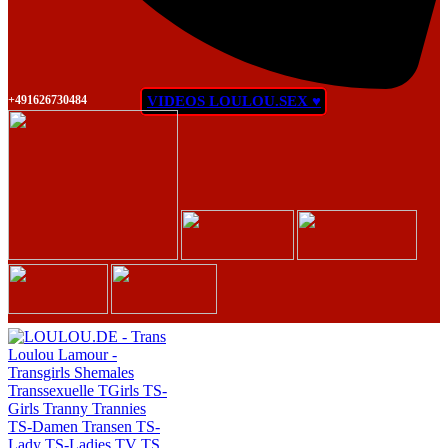
+491626730484
VIDEOS LOULOU.SEX ♥